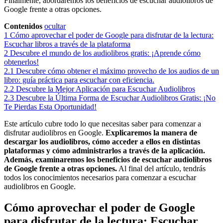
Finalmente, abordaremos los beneficios de escuchar audiolibros de
Google frente a otras opciones.
Contenidos
ocultar
1
Cómo aprovechar el poder de Google para disfrutar de la lectura:
Escuchar libros a través de la plataforma
2
Descubre el mundo de los audiolibros gratis: ¡Aprende cómo
obtenerlos!
2.1
Descubre cómo obtener el máximo provecho de los audios de un
libro: guía práctica para escuchar con eficiencia.
2.2
Descubre la Mejor Aplicación para Escuchar Audiolibros
2.3
Descubre la Última Forma de Escuchar Audiolibros Gratis: ¡No
Te Pierdas Esta Oportunidad!
Este artículo cubre todo lo que necesitas saber para comenzar a
disfrutar audiolibros en Google.
Explicaremos la manera de
descargar los audiolibros, cómo acceder a ellos en distintas
plataformas y cómo administrarlos a través de la aplicación.
Además, examinaremos los beneficios de escuchar audiolibros
de Google frente a otras opciones.
Al final del artículo, tendrás
todos los conocimientos necesarios para comenzar a escuchar
audiolibros en Google.
Cómo aprovechar el poder de Google
para disfrutar de la lectura: Escuchar