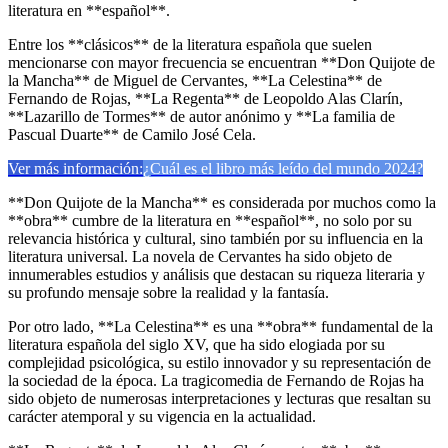
literatura en **español**.
Entre los **clásicos** de la literatura española que suelen
mencionarse con mayor frecuencia se encuentran **Don Quijote de
la Mancha** de Miguel de Cervantes, **La Celestina** de
Fernando de Rojas, **La Regenta** de Leopoldo Alas Clarín,
**Lazarillo de Tormes** de autor anónimo y **La familia de
Pascual Duarte** de Camilo José Cela.
Ver más información:
¿Cuál es el libro más leído del mundo 2024?
**Don Quijote de la Mancha** es considerada por muchos como la
**obra** cumbre de la literatura en **español**, no solo por su
relevancia histórica y cultural, sino también por su influencia en la
literatura universal. La novela de Cervantes ha sido objeto de
innumerables estudios y análisis que destacan su riqueza literaria y
su profundo mensaje sobre la realidad y la fantasía.
Por otro lado, **La Celestina** es una **obra** fundamental de la
literatura española del siglo XV, que ha sido elogiada por su
complejidad psicológica, su estilo innovador y su representación de
la sociedad de la época. La tragicomedia de Fernando de Rojas ha
sido objeto de numerosas interpretaciones y lecturas que resaltan su
carácter atemporal y su vigencia en la actualidad.