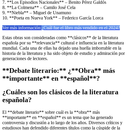
7. **Los Episodios Nacionales** – Benito Pérez Galdós
8. **La Colmena** – Camilo José Cela
9. **Niebla** – Miguel de Unamuno
10. **Poeta en Nueva York** – Federico García Lorca
Ver más información:
¿Cuál fue el libro más vendido en el 2024?
Estas obras son consideradas como **clásicos** de la literatura
española por su **relevancia** cultural e influencia en la literatura
mundial. Cada una de ellas ha dejado una huella imborrable en la
historia de la literatura y ha sido objeto de estudio y admiración por
generaciones de lectores.
**Debate literario:** ¿**Obra** más
**importante** en **español**?
¿Cuáles son los clásicos de la literatura
española?
El **debate literario** sobre cuál es la **obra** más
**importante** en **español** es un tema que ha generado
controversia y discusión a lo largo de los años. Diversos críticos y
estudiosos han defendido diferentes títulos como la cúspide de la