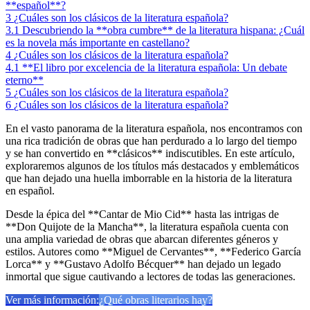
**español**?
3
¿Cuáles son los clásicos de la literatura española?
3.1
Descubriendo la **obra cumbre** de la literatura hispana: ¿Cuál
es la novela más importante en castellano?
4
¿Cuáles son los clásicos de la literatura española?
4.1
**El libro por excelencia de la literatura española: Un debate
eterno**
5
¿Cuáles son los clásicos de la literatura española?
6
¿Cuáles son los clásicos de la literatura española?
En el vasto panorama de la literatura española, nos encontramos con
una rica tradición de obras que han perdurado a lo largo del tiempo
y se han convertido en **clásicos** indiscutibles. En este artículo,
exploraremos algunos de los títulos más destacados y emblemáticos
que han dejado una huella imborrable en la historia de la literatura
en español.
Desde la épica del **Cantar de Mio Cid** hasta las intrigas de
**Don Quijote de la Mancha**, la literatura española cuenta con
una amplia variedad de obras que abarcan diferentes géneros y
estilos. Autores como **Miguel de Cervantes**, **Federico García
Lorca** y **Gustavo Adolfo Bécquer** han dejado un legado
inmortal que sigue cautivando a lectores de todas las generaciones.
Ver más información:
¿Qué obras literarios hay?