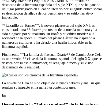
**La Regenta** de Leopoldo Alas Clarín es otra **obra**
destacada de la literatura española del siglo XIX, que se ha ganado
un lugar privilegiado en el canon literario por su aguda crítica social,
su descripción detallada de los personajes y su estilo narrativo
impecable.
**Lazarillo de Tormes**, la novela picaresca del siglo XVI, es
considerada una **obra** precursora de la novela moderna y ha
sido elogiada por su realismo, su ironía y su crítica mordaz a la
sociedad de la época. El relato del pícaro Lázaro ha inspirado a
numerosos escritores y ha dejado una huella imborrable en la
literatura española.
Finalmente, **La familia de Pascual Duarte** de Camilo José Cela
es una **obra** clave de la literatura española del siglo XX, que se
destaca por su estilo innovador, su lenguaje directo y su visión
descarnada de la realidad.
La novela de Cela ha sido objeto de intensos debates y análisis que
resaltan su impacto en la narrativa contemporánea.
En
Descubriendo la **obra cumbre** de la literatura