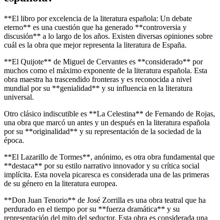
**El libro por excelencia de la literatura española: Un debate
eterno** es una cuestión que ha generado **controversia y
discusión** a lo largo de los años. Existen diversas opiniones sobre
cuál es la obra que mejor representa la literatura de España.
**El Quijote** de Miguel de Cervantes es **considerado** por
muchos como el máximo exponente de la literatura española. Esta
obra maestra ha trascendido fronteras y es reconocida a nivel
mundial por su **genialidad** y su influencia en la literatura
universal.
Otro clásico indiscutible es **La Celestina** de Fernando de Rojas,
una obra que marcó un antes y un después en la literatura española
por su **originalidad** y su representación de la sociedad de la
época.
**El Lazarillo de Tormes**, anónimo, es otra obra fundamental que
**destaca** por su estilo narrativo innovador y su crítica social
implícita. Esta novela picaresca es considerada una de las primeras
de su género en la literatura europea.
**Don Juan Tenorio** de José Zorrilla es una obra teatral que ha
perdurado en el tiempo por su **fuerza dramática** y su
representación del mito del seductor. Esta obra es considerada una