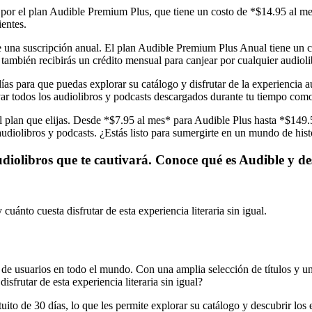
por el plan Audible Premium Plus, que tiene un costo de *$14.95 al mes
ientes.
 una suscripción anual. El plan Audible Premium Plus Anual tiene un c
e también recibirás un crédito mensual para canjear por cualquier audioli
ías para que puedas explorar su catálogo y disfrutar de la experiencia 
var todos los audiolibros y podcasts descargados durante tu tiempo co
el plan que elijas. Desde *$7.95 al mes* para Audible Plus hasta *$14
audiolibros y podcasts. ¿Estás listo para sumergirte en un mundo de hist
diolibros que te cautivará. Conoce qué es Audible y des
uánto cuesta disfrutar de esta experiencia literaria sin igual.
de usuarios en todo el mundo. Con una amplia selección de títulos y un
isfrutar de esta experiencia literaria sin igual?
uito de 30 días, lo que les permite explorar su catálogo y descubrir lo