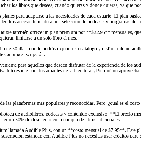
uchar los libros que desees, cuando quieras y donde quieras, ya que podr
s planes para adaptarse a las necesidades de cada usuario. El plan bási
 tendrás acceso ilimitado a una selección de podcasts y programas de au
 Audible también ofrece un plan premium por **$22.95** mensuales, que i
uieran limitarse a un solo libro al mes.
o de 30 días, donde podrás explorar su catálogo y disfrutar de un audiol
te con una suscripción.
eniente para aquellos que deseen disfrutar de la experiencia de los audi
iva interesante para los amantes de la literatura. ¿Por qué no aprovech
 las plataformas más populares y reconocidas. Pero, ¿cuál es el costo d
blioteca de audiolibros, podcasts y contenido exclusivo. **El precio men
tener un 30% de descuento en la compra de libros adicionales.
um llamada Audible Plus, con un **costo mensual de $7.95**. Este pla
 suscripción estándar, con Audible Plus no necesitas usar créditos para d