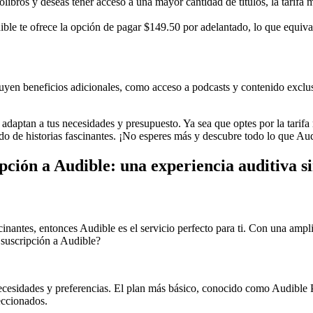
ibros y deseas tener acceso a una mayor cantidad de títulos, la tarifa m
ible te ofrece la opción de pagar $149.50 por adelantado, lo que equiva
luyen beneficios adicionales, como acceso a podcasts y contenido exclu
daptan a tus necesidades y presupuesto. Ya sea que optes por la tarifa m
 de historias fascinantes. ¡No esperes más y descubre todo lo que Audi
pción a Audible: una experiencia auditiva si
cinantes, entonces Audible es el servicio perfecto para ti. Con una ampli
a suscripción a Audible?
necesidades y preferencias. El plan más básico, conocido como Audible P
eccionados.