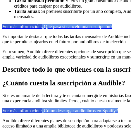
Tarifa mensual premium:
Si eres un gran consumidor de audiol
créditos para canjear por audiolibros.
Tarifa anual:
Si prefieres suscribirte por un año completo, Aud
mensuales.
Ver más información:
¿Qué pasa si cancelo una suscripción?
Es importante destacar que todas las tarifas mensuales de Audible inc
que te permite canjearlos en el futuro por audiolibros de tu elección.
En resumen, Audible ofrece diferentes opciones de suscripción que se a
amplia variedad de audiolibros excepcionales y sumergirte en un mundo
Descubre todo lo que obtienes con la suscri
¿Cuánto cuesta la suscripción a Audible?
Si eres un amante de la lectura y te encanta sumergirte en historias fas
una experiencia auditiva sin límites. Pero, ¿cuánto cuesta realmente l
Ver más información:
¿Cómo descargar audiolibros en Spotify?
Audible ofrece diferentes planes de suscripción para adaptarse a tus 
acceso ilimitado a una amplia biblioteca de audiolibros y podcasts sel