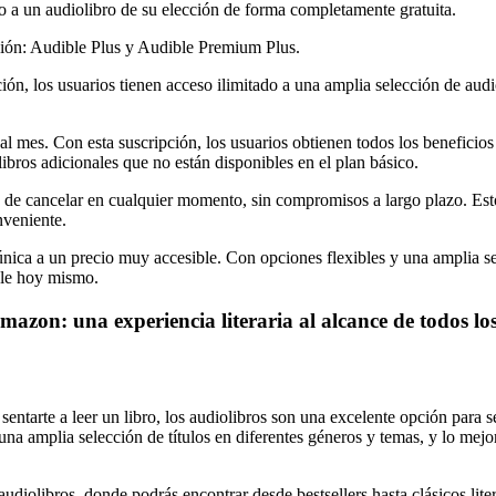
so a un audiolibro de su elección de forma completamente gratuita.
ción: Audible Plus y Audible Premium Plus.
ión, los usuarios tienen acceso ilimitado a una amplia selección de aud
l mes. Con esta suscripción, los usuarios obtienen todos los beneficios 
ibros adicionales que no están disponibles en el plan básico.
 de cancelar en cualquier momento, sin compromisos a largo plazo. Esto
nveniente.
única a un precio muy accesible. Con opciones flexibles y una amplia se
ble hoy mismo.
mazon: una experiencia literaria al alcance de todos los
entarte a leer un libro, los audiolibros son una excelente opción para seg
na amplia selección de títulos en diferentes géneros y temas, y lo mejo
udiolibros, donde podrás encontrar desde bestsellers hasta clásicos lite