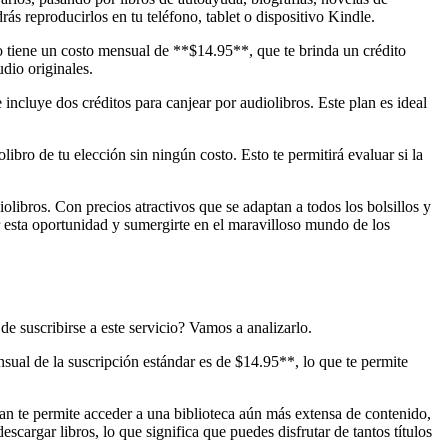
ás reproducirlos en tu teléfono, tablet o dispositivo Kindle.
co tiene un costo mensual de **$14.95**, que te brinda un crédito
dio originales.
ncluye dos créditos para canjear por audiolibros. Este plan es ideal
ibro de tu elección sin ningún costo. Esto te permitirá evaluar si la
olibros. Con precios atractivos que se adaptan a todos los bolsillos y
ar esta oportunidad y sumergirte en el maravilloso mundo de los
e suscribirse a este servicio? Vamos a analizarlo.
sual de la suscripción estándar es de $14.95**, lo que te permite
n te permite acceder a una biblioteca aún más extensa de contenido,
escargar libros, lo que significa que puedes disfrutar de tantos títulos