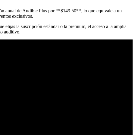
ión anual de Audible Plus por **$149.50**, lo que equivale a un
ventos exclusivos.
 elijas la suscripción estándar o la premium, el acceso a la amplia
o auditivo.