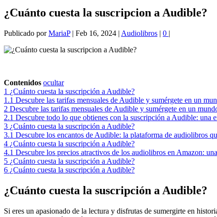
¿Cuánto cuesta la suscripcion a Audible?
Publicado por
MariaP
|
Feb 16, 2024
|
Audiolibros
|
0
|
Contenidos
ocultar
1
¿Cuánto cuesta la suscripción a Audible?
1.1
Descubre las tarifas mensuales de Audible y sumérgete en un mun
2
Descubre las tarifas mensuales de Audible y sumérgete en un mundo
2.1
Descubre todo lo que obtienes con la suscripción a Audible: una ex
3
¿Cuánto cuesta la suscripción a Audible?
3.1
Descubre los encantos de Audible: la plataforma de audiolibros qu
4
¿Cuánto cuesta la suscripción a Audible?
4.1
Descubre los precios atractivos de los audiolibros en Amazon: una e
5
¿Cuánto cuesta la suscripción a Audible?
6
¿Cuánto cuesta la suscripción a Audible?
¿Cuánto cuesta la suscripción a Audible?
Si eres un apasionado de la lectura y disfrutas de sumergirte en histo