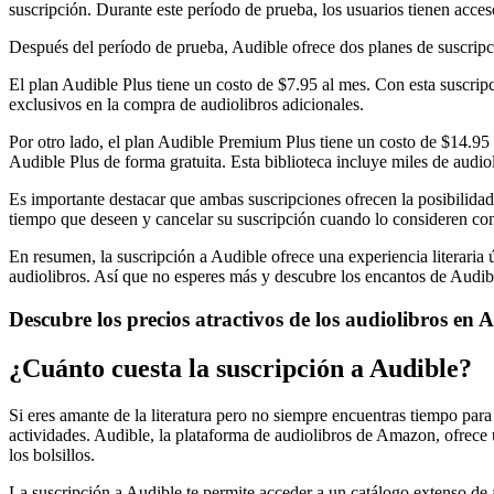
suscripción. Durante este período de prueba, los usuarios tienen acce
Después del período de prueba, Audible ofrece dos planes de suscrip
El plan Audible Plus tiene un costo de $7.95 al mes. Con esta suscripc
exclusivos en la compra de audiolibros adicionales.
Por otro lado, el plan Audible Premium Plus tiene un costo de $14.95 a
Audible Plus de forma gratuita. Esta biblioteca incluye miles de audiol
Es importante destacar que ambas suscripciones ofrecen la posibilidad
tiempo que deseen y cancelar su suscripción cuando lo consideren co
En resumen, la suscripción a Audible ofrece una experiencia literaria 
audiolibros. Así que no esperes más y descubre los encantos de Audi
Descubre los precios atractivos de los audiolibros en A
¿Cuánto cuesta la suscripción a Audible?
Si eres amante de la literatura pero no siempre encuentras tiempo para s
actividades. Audible, la plataforma de audiolibros de Amazon, ofrece u
los bolsillos.
La suscripción a Audible te permite acceder a un catálogo extenso de a