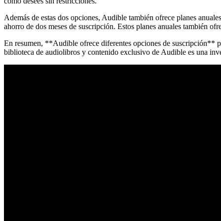
como desees sin restricciones.
Además de estas dos opciones, Audible también ofrece planes anuales 
ahorro de dos meses de suscripción. Estos planes anuales también ofr
En resumen, **Audible ofrece diferentes opciones de suscripción** par
biblioteca de audiolibros y contenido exclusivo de Audible es una inve