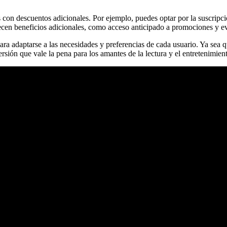
con descuentos adicionales. Por ejemplo, puedes optar por la suscripc
ecen beneficios adicionales, como acceso anticipado a promociones y e
a adaptarse a las necesidades y preferencias de cada usuario. Ya sea que
rsión que vale la pena para los amantes de la lectura y el entretenimient