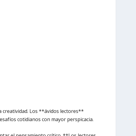
 creatividad. Los **ávidos lectores**
desafíos cotidianos con mayor perspicacia.
tar el pensamiento crítico. **Los lectores