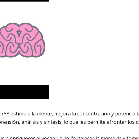
r** estimula la mente, mejora la concentración y potencia la
nsión, análisis y síntesis, lo que les permite afrontar los 
e a enriquecer el vocabulario, fortalecer la memoria y fomen