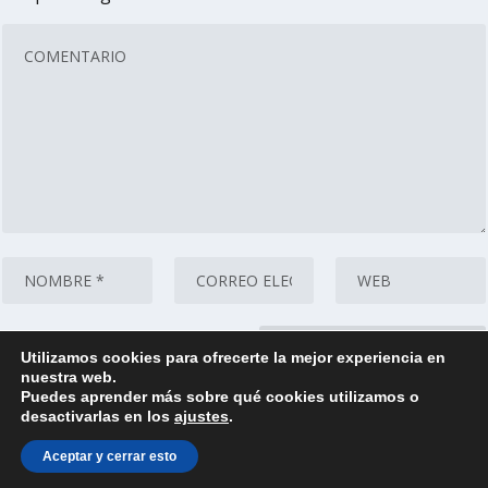
Utilizamos cookies para ofrecerte la mejor experiencia en
nuestra web.
Puedes aprender más sobre qué cookies utilizamos o
desactivarlas en los
ajustes
.
®ScuadraDigital® Todos los derechos reservados
2021-2022.
Aviso legal, privacidad y cookies.
Aceptar y cerrar esto