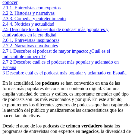
conocer
2.1
1. Entrevistas con expertos
2.2
2. Historias y narrativas
2.3
3. Comedia y entretenimiento
2.4
4. Noticias y actualidad
2.5
Descubre los dos estilos de podcast más populares y
cautivadores en la era digital
2.6
1. Entrevistas inspiradoras
2.7
2. Narrativas envolventes
2.7.1
Descubre el podcast de mayor impacto: ¿Cuál es el
indiscutible número 1?
2.7.2
Descubre cuál es el podcast más popular y aclamado en
España
3
Descubre cuál es el podcast más popular y aclamado en España
En la actualidad, los
podcasts
se han convertido en una de las
formas más populares de consumir contenido digital. Con una
amplia variedad de temas y estilos, es importante entender qué tipo
de podcasts son los más escuchados y por qué. En este artículo,
exploraremos los diferentes géneros de podcasts que han capturado
la atención del público y analizaremos las características que los
hacen tan atractivos.
Desde el auge de los podcasts de
crimen verdadero
hasta los
programas de entrevistas con expertos en
negocios
, la diversidad de